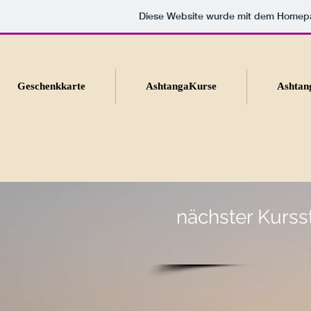
Diese Website wurde mit dem Home
Geschenkkarte
AshtangaKurse
Ashtan
nächster Kursst