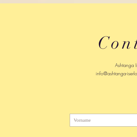
Con
Ashtanga I
info@ashtanga-iserl